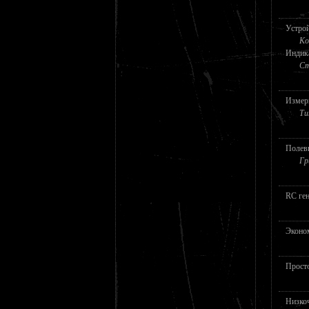
Устрой
Ко
Индика
Ст
Измери
Ти
Полев
Гр
RC ге
Эконо
Прост
Низко