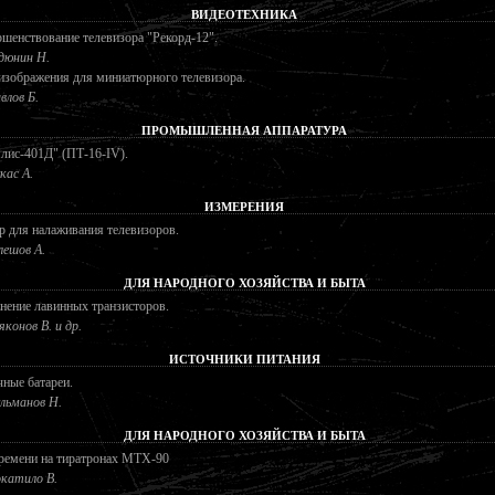
ВИДЕОТЕХНИКА
шенствование телевизора "Рекорд-12".
дюнин Н.
изображения для миниатюрного телевизора.
влов Б.
ПРОМЫШЛЕННАЯ АППАРАТУРА
лис-401Д" (ПТ-16-IV).
кас А.
ИЗМЕРЕНИЯ
 для налаживания телевизоров.
лешов А.
ДЛЯ НАРОДНОГО ХОЗЯЙСТВА И БЫТА
ение лавинных транзисторов.
яконов В. и др.
ИСТОЧНИКИ ПИТАНИЯ
ные батареи.
льманов Н.
ДЛЯ НАРОДНОГО ХОЗЯЙСТВА И БЫТА
ремени на тиратронах МТХ-90
катило В.