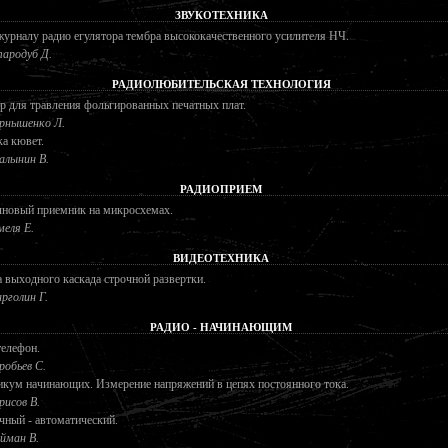
ЗВУКОТЕХНИКА
урналу радио егулятора тембра высококачественного усилителя НЧ.
ародуб Д.
РАДИОЛЮБИТЕЛЬСКАЯ ТЕХНОЛОГИЯ
р для травления фольгированных печатных плат.
рнышенко Л.
а кювет.
лынин В.
РАДИОПРИЕМ
лновый приемник на микросхемах.
меля Е.
ВИДЕОТЕХНИКА
 выходного каскада строчной развертки.
рголин Г.
РАДИО - НАЧИНАЮЩИМ
телефон.
робьев С.
кум начинающих. Измерение напряжений в цепях постоянного тока.
рисов В.
ный - автоматический.
йман В.