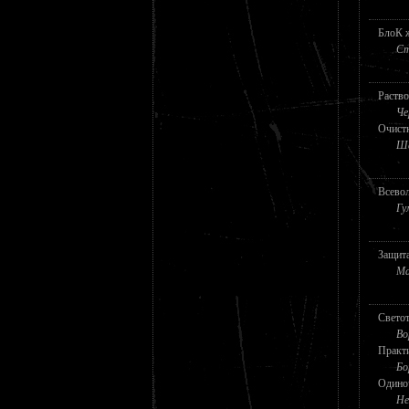
БлоК ж
Ст
Раство
Че
Очистк
Ша
Всево
Гу
Защита
Ма
Свето
Во
Практи
Бо
Одиноч
Не