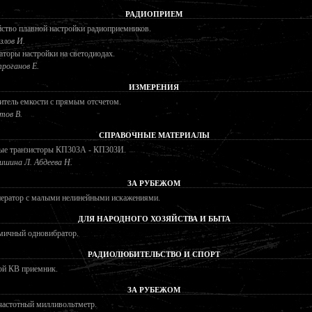
РАДИОПРИЕМ
ство плавной настройки радиоприемников.
злов И.
торы настройки на светодиодах.
роганов Е.
ИЗМЕРЕНИЯ
тель емкости с прямым отсчетом.
тов В.
СПРАВОЧНЫЕ МАТЕРИАЛЫ
ые транзисторы КП303А - КП303И.
ишина Л. Абдеева Н.
ЗА РУБЕЖОМ
нератор с малыми нелинейными искажениями.
ДЛЯ НАРОДНОГО ХОЗЯЙСТВА И БЫТА
мичный одновибратор.
РАДИОЛЮБИТЕЛЬСТВО И СПОРТ
ой КВ приемник.
ЗА РУБЕЖОМ
частотный милливольтметр.