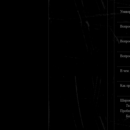
Универ
Вопрос
Вопрос
Вопрос
В чем 
Как пр
Широк
Тя
Пробн
Ба