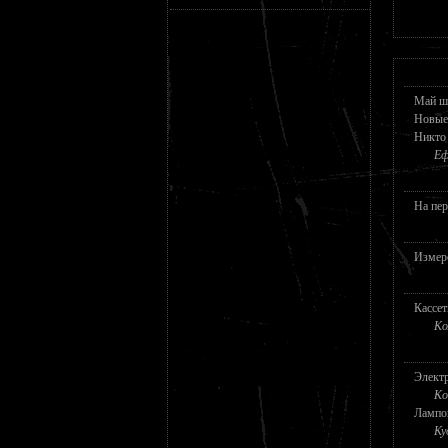
Май ша
Новые
Никто 
Еф
На пер
Измер
Кассет
Ко
Элект
Ко
Лампо
Ку