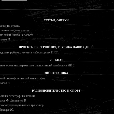
СТАТЬИ, ОЧЕРКИ
гает по стране.
 ленинские документы.
не забыт, ничто не забыто...
имов Н.
ПРОЕКТЫ И СВЕРШЕНИЯ, ТЕХНИКА НАШИХ ДНЕЙ
едовых рубежах науки (в лабораториях ИРЭ).
УЧЕБНАЯ
ение основных параметров радиостанций приборами ИК-2.
ЗВУКОТЕХНИКА
ный стереофонический магнитофон.
лосов В.
РАДИОЛЮБИТЕЛЬСТВО И СПОРТ
ронные телеграфные ключи.
злов Ф. Литвинов В.
во-полупроводниковый трансивер.
дрявцев Ю.