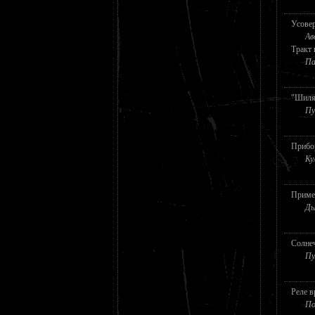
Усовер
Ав
Тракт 
Па
"Шиля
Пу
Прибор
Ку
Примен
Дь
Солнеч
Пу
Реле в
По