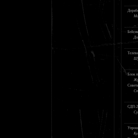
Дорабо
Мо
Бейсик
До
Телев
Шу
Блок 
Жу
Совет
Ст
СДП-2
Су
Упроще
Ку