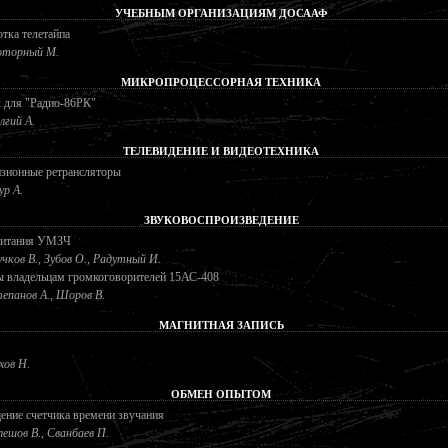
УЧЕБНЫМ ОРГАНИЗАЦИЯМ ДОСААФ
тка телетайпа
торный М.
МИКРОПРОЦЕССОРНАЯ ТЕХНИКА
 для "Радио-86РК"
лгий А.
ТЕЛЕВИДЕНИЕ И ВИДЕОТЕХНИКА
изионные ретрансляторы
р А.
ЗВУКОВОСПРОИЗВЕДЕНИЕ
питания УМЗЧ
чков В., Зубов О., Радутный И.
ы владельцам громкоговорителей 15АС-408
епанов А., Шоров В.
МАГНИТНАЯ ЗАПИСЬ
хов Н.
ОБМЕН ОПЫТОМ
ние счетчика времени звучания
лешов В., Сванбаев П.