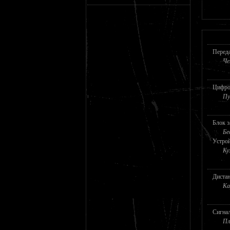
Перед
Че
Цифро
Пу
Блок э
Бе
Устрой
Ку
Дистан
Ка
Сигнал
Пл