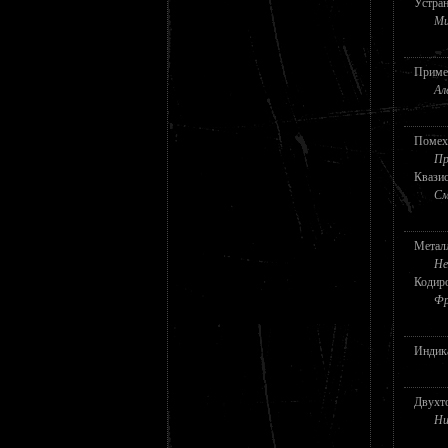
Устра
Ми
Приме
Ал
Помех
Пр
Квази
См
Метал
Не
Кодиро
Фр
Индик
Двухт
Ни