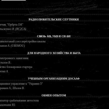
РАДИОЛЮБИТЕЛЬСКИЕ СПУТНИКИ
атчик "Орбрта-1М"
пыженко В. (RC2CA)
СВЯЗЬ: КВ, УКВ И СИ-БИ
аналоговый узел перестройки шкалы
заков А. (UB5MOU)
ДЛЯ НАРОДНОГО ХОЗЯЙСТВА И БЫТА
лектронного зажигания
спалов В.
ство блокировки стартера
зема А.
УЧЕБНЫМ ОРГАНИЗАЦИЯМ ДОСААФ
ционное управление к "Украине-5"
раваев А., Шилов В.
ОБМЕН ОПЫТОМ
изатор срабатывания автостопа
ахотнюк Ю.