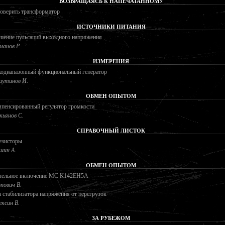
ВОЗВРАЩАЯСЬ К НАПЕЧАТАННОМУ
оверить трансформатор
ИСТОЧНИКИ ПИТАНИЯ
шение пульсаций выходного напряжения
манов Р.
ИЗМЕРЕНИЯ
одиапазонный функциональный генератор
утинов И.
ОБМЕН ОПЫТОМ
мпенсированный регулятор громкости
кьянов С.
СПРАВОЧНЫЙ ЛИСТОК
езисторы
ин А.
ОБМЕН ОПЫТОМ
лельное включение МС К142ЕН5А
пович В.
 стабилизатора напряжения от перегрузок
ексин В.
ЗА РУБЕЖОМ