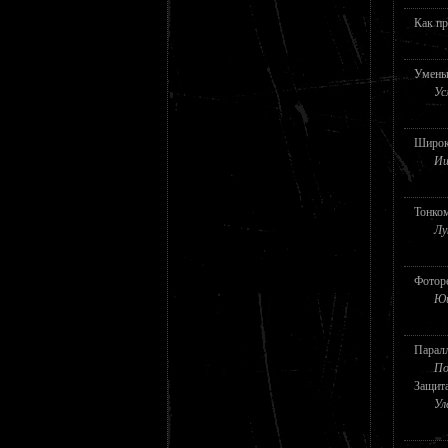
Как пр
Умень
Ус
Широк
Иш
Тонко
Лу
Фотор
Юш
Парал
По
Защита
Ул