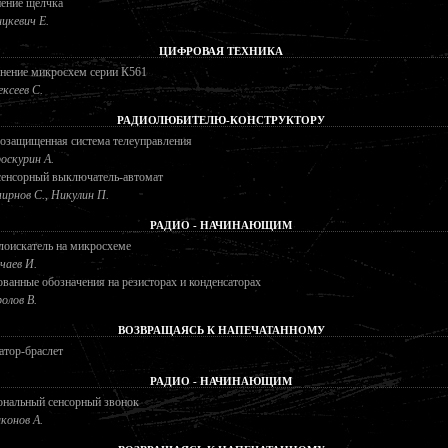
нение щелчка
цкевич Е.
ЦИФРОВАЯ ТЕХНИКА
нение микросхем серии К561
ексеев С.
РАДИОЛЮБИТЕЛЮ-КОНСТРУКТОРУ
озащищенная система телеуправления
оскурин А.
сенсорный выключатель-автомат
ирнов С., Никулин П.
РАДИО - НАЧИНАЮЩИМ
лоискатель на микросхеме
чаев И.
ванные обозначения на резисторах и конденсаторах
олов В.
ВОЗВРАЩАЯСЬ К НАПЕЧАТАННОМУ
атор-браслет
РАДИО - НАЧИНАЮЩИМ
ональный сенсорный звонок
конов А.