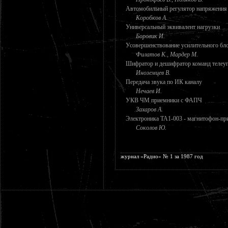
Автомобильный регулятор напряжения
Коробков А.
Универсальный эквивалент нагрузки
Боровик И.
Усовершенствование усилительного бл
Филатов К., Мардер М.
Шифратор и дешифратор команд телеу
Иноземцев В.
Передача звука по ИК каналу
Нечаев И.
УКВ ЧМ приемники с ФАПЧ
Захаров А.
Электроника ТА1-003 - магнитофон-пр
Соколов Ю.
журнал «Радио» № 1 за 1987 год