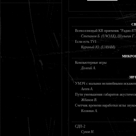
СВ
Всеволлновый КВ приемник "Радио-8
Степанов Б. (UW3AX), Шульгин Г.
Если есть TVI
Куриный Ю. (UA9AM)
МИКРО
Компьютерные игры
Долгий А.
ЗВУ
УМЗЧ с малыми нелинейными искаже
Агеев А.
Пути уменьшения габаритов акустическ
Жбанов В.
Счетчик времени наработки иглы звуко
Козявин А.
М
СДП-2
Сухов Н.