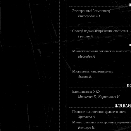
Ц
Электронный "самописец"
Виноградов Ю.
Способ подачи напряжения смещения
Гришин А.
Ц
Многоканальный логический анализато
Медведев А.
Милливольтнаноамперметр
Акилов Б.
И
Блок питания УКУ
Мицкевич Е., Карпинович И.
ДЛЯ НАР
Плавное выключение дальнего света
Хрисанов А.
Многоточечный электронный термоме
Кетнере Н.