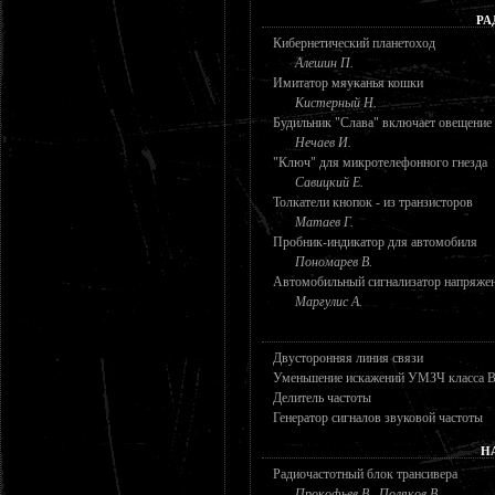
РА
Кибернетический планетоход
Алешин П.
Имитатор мяуканья кошки
Кистерный Н.
Будильник "Слава" включает овещение
Нечаев И.
"Ключ" для микротелефонного гнезда
Савицкий Е.
Толкатели кнопок - из транзисторов
Матаев Г.
Пробник-индикатор для автомобиля
Пономарев В.
Автомобильный сигнализатор напряже
Маргулис А.
Двусторонняя линия связи
Уменьшение искажений УМЗЧ класса 
Делитель частоты
Генератор сигналов звуковой частоты
Н
Радиочастотный блок трансивера
Прокофьев В., Поляков В.