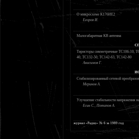
О микросхеме К176ИЕ2
Егоров И.
Малогабаритная КВ антенна
С
Тиристоры симметричные ТС106-10, ТС
40, ТС132-50, ТС142-63, ТС142-80
Анисимов Г.
И
Стабилизированный сетевой преобразо
Меринов А.
Улучшение стабильности напряжения на
Есин С., Потапов А.
журнал «Радио» № 6 за 1989 год