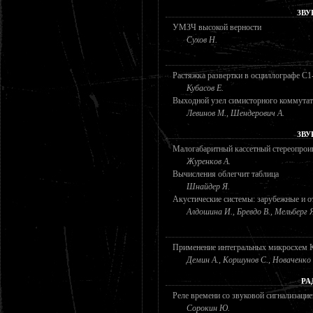
ЗВУ
УМЗЧ высокой верности
Сухов Н.
Растяжка развертки в осциллографе С1
Кубасов Е.
Выходной узел симисторного коммутат
Левинов М., Шендерович А.
ЗВУ
Малогабаритный кассетный стереопрои
Журенков А.
Вычисления облегчит таблица
Шнайдер Я.
Акустические системы: зарубежные и о
Алдошина И., Бревдо В., Мельберг 
Применение интегральных микросхе
Демин А., Коршунов С., Новаченко
РА
Реле времени со звуковой сигнализацие
Сорокин Ю.