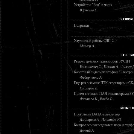
Устройство "боя" в часах
Юрченко С.
ВОЗВРА
Поправки
Улучшение работы СДП-2
Миллер А.
ТЕЛЕВ
Ремонт цветных телевизоров 3УСЦТ
Ельяшкевич С., Пескин А., Филлер 
Кассетный видеомагнитофон "Электро
Федорченко А.
Еще раз о замене ПТК селекторами СК
Смотров В.
Прием сигналов ПАЛ телевизорами 3
Филатов К., Ванда Б.
МИКРО
Программа DATA-транслятор
Дмитриев А., Игнатьев Ю.
Контроллер последовательного интерфе
Долгий А.