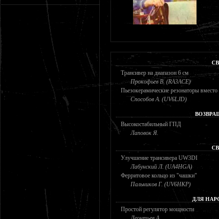
СВ
Трансивер на диапазон 6 см
Прокофьев В. (RA3ACE)
Пьезокерамические резонаторы вместо
Способов А. (UV6LJD)
ВОЗВРА
Высокостабильный ГПД
Лаповок Я.
СВ
Улучшение трансивера UW3DI
Лабунский Л. (UA4HGA)
Ферритовое кольцо из "чашки"
Пальников Г. (UV6HKP)
ДЛЯ НАР
Простой регулятор мощности
Леонтьев А.