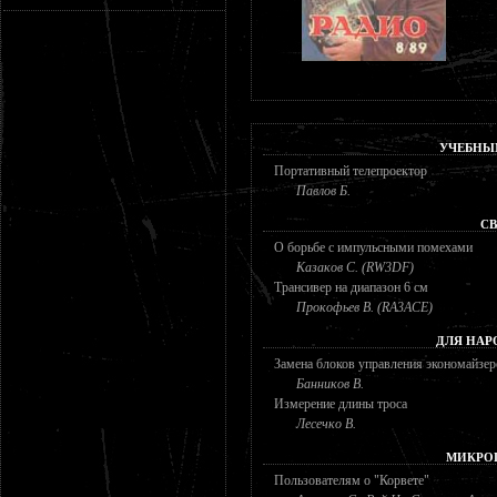
УЧЕБНЫ
Портативный телепроектор
Павлов Б.
СВ
О борьбе с импульсными помехами
Казаков С. (RW3DF)
Трансивер на диапазон 6 см
Прокофьев В. (RA3ACE)
ДЛЯ НАР
Замена блоков управления экономайзе
Банников В.
Измерение длины троса
Лесечко В.
МИКРО
Пользователям о "Корвете"