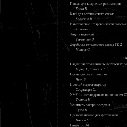
Панель для кварцевых резонаторов
Белка В.
Клей для органического стекла
Колесник В.
Изготовление штыревой части разъема
Титович В.
Защита надписей
Терентьев В.
Доработка телефонного гнезда ГК-2
Минаев С.
Н
Следящий ограничитель импульсных п
Борщ П., Колесник С.
Сканирующее устройство
Чиж Б.
Простой стереогенератор
Огорельцев С.
УМЗЧ с нестандартным включением О
Трошин Н.
Усилитель воспроизведения
Сухов Н.
Цветоанализатор для фотопечати
Павлов М.
Генератор ЗЧ