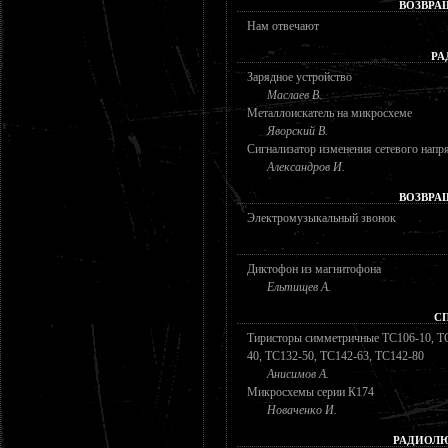
ВОЗВРА
Нам отвечают
РА
Зарядное устройство
Маслаев В.
Металлоискатель на микросхеме
Яворский В.
Сигнализатор изменения сетевого напр
Александров И.
ВОЗВРА
Электромузыкальный звонок
Диктофон из магнитофона
Ельтищев А.
С
Тиристоры симметричные ТС106-10, ТС
40, ТС132-50, ТС142-63, ТС142-80
Анисимов А.
Микросхемы серии К174
Новаченко И.
РАДИОЛЮ