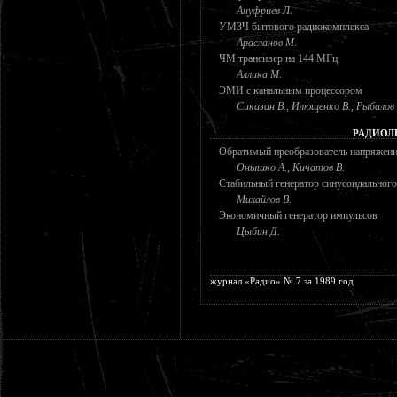
Ануфриев Л.
УМЗЧ бытового радиокомплекса
Арасланов М.
ЧМ трансивер на 144 МГц
Аллика М.
ЭМИ с канальным процессором
Сиказан В., Илющенко В., Рыбалов 
РАДИОЛ
Обратимый преобразователь напряжен
Онышко А., Кичатов В.
Стабильный генератор синусоидальног
Михайлов В.
Экономичный генератор импульсов
Цыбин Д.
журнал «Радио» № 7 за 1989 год