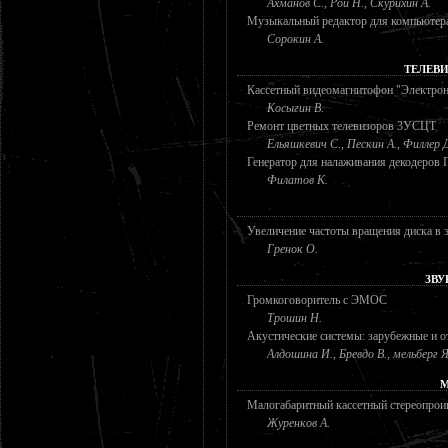
Ахманов С., Рой Н., Скурихин А.
Музыкальный редактор для компьютер
Сорокин А.
ТЕЛЕВ
Кассетный видеомагнитофон "Электро
Косыгин В.
Ремонт цветных телевизоров 3УСЦТ
Ельяшкевич С., Пескин А., Филлер 
Генератор для налаживания декодеров
Филатов К.
Увеличение частоты вращения диска в 
Гренок О.
ЗВУ
Громкоговоритель с ЭМОС
Трошин Н.
Акустические системы: зарубежные и о
Алдошина И., Бревдо В., мельберг Я
М
Малогабаритный кассетный стереопрои
Журенков А.