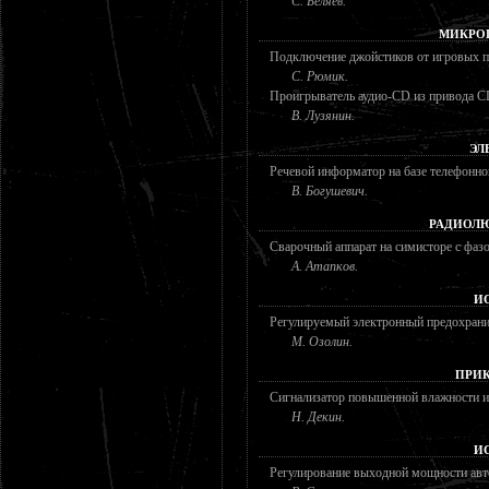
С. Беляев.
МИКРО
Подключение джойстиков от игровых п
С. Рюмик.
Проигрыватель аудио-CD из привода 
В. Лузянин.
ЭЛ
Речевой информатор на базе телефонно
В. Богушевич.
РАДИОЛЮ
Сварочный аппарат на симисторе с фа
А. Атапков.
И
Регулируемый электронный предохрани
М. Озолин.
ПРИК
Сигнализатор повышенной влажности и
Н. Декин.
И
Регулирование выходной мощности авт