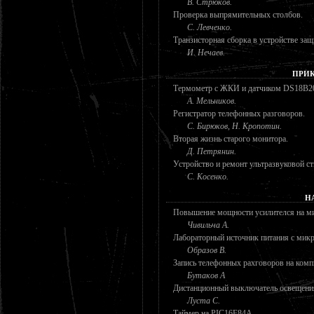
В. Стрюков.
Проверка выпрямительных столбов.
С. Левченко.
Транзисторная сборка в устройстве за
И. Нечаев.
ПРИК
Термометр с ЖКИ и датчиком DS18B2
А. Мельников.
Регистратор телефонных разговоров.
С. Бирюков, Н. Кропотин.
Вторая жизнь старого монитора.
Д. Петрянин.
Устройство и ремонт ультразвуковой 
С. Косенко.
Н
Повышение мощности усилителся на 
Чивильча А.
Лабораторный источник питания с мик
Образов В.
Запись телефонных рахговоров на ком
Бутаков А
Дистанционный выключатель освещени
Луста С.
Таймер на PIC16F84A