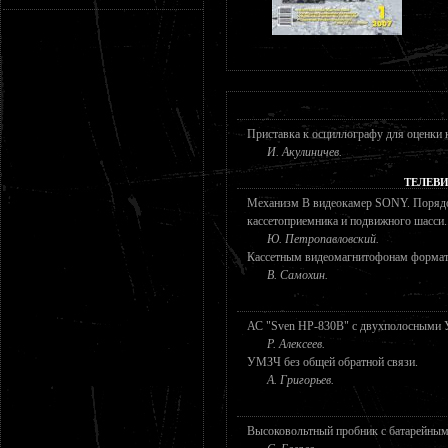
Приставка к осциллографу для оценки к
И. Акулиничев.
ТЕЛЕВ
Механизм B видеокамер SONY. ПорядоК
кассетоприемника и подвижного шасси.
Ю. Петропавловский.
Кассетным видеомагнитофонам формат
В. Самохин.
АС "Sven HP-830B" с двухполосными
Р. Алексеев.
УМЗЧ без общей обратной связи.
А. Григорьев.
Высоковольтный пробник с батарейным