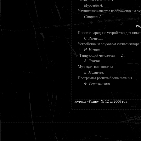
Муравьев А.
Улучшение качества изображения на эк
Смирнов А.
РА
Простое зарядное устройство для нике
С. Рычихин.
Устройства на звуковом сигнализато
И. Нечаев.
"Танцующий человечек — 2".
А. Лечкин.
Музыкальная копилка.
Д. Мамичев.
Программа расчета блока питания.
Ф. Герасименко.
журнал «Радио» № 12 за 2006 год