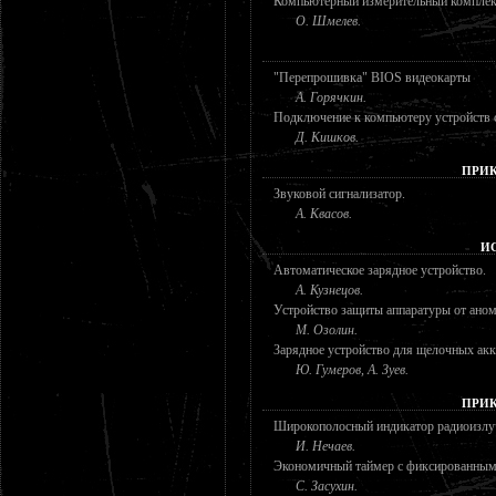
Компьютерный измерительный комплек
О. Шмелев.
"Перепрошивка" BIOS видеокарты
А. Горячкин.
Подключение к компьютеру устройств 
Д. Кишков.
ПРИК
Звуковой сигнализатор.
А. Квасов.
И
Автоматическое зарядное устройство.
А. Кузнецов.
Устройство защиты аппаратуры от аном
М. Озолин.
Зарядное устройство для щелочных ак
Ю. Гумеров, А. Зуев.
ПРИК
Широкополосный индикатор радиоизлу
И. Нечаев.
Экономичный таймер с фиксированны
С. Засухин.