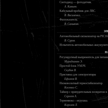
Светодиод — фотодатчик.
А. Кавыев.
Кабельный пробник для ЛВС.
В. Василенко.
Фазоуказатель.
В. Сазыкин.
ЭЛ
Автомобильный сигнализатор на PIC16
В. Суров.
Испытатель автомобильных аккумулято
Н
Регулируемый выпрямитель для питания
Мурадханян Э.
Простой блок УМЗЧ.
Скубин В.
Приставка для электрогитары
Ефимов В.
Низковольтный термостабилизатор.
Косенко С.
Таймер с принудительным возвратом в 
Сергеев А.
Терменвокс—игрушка.
Королев Л.