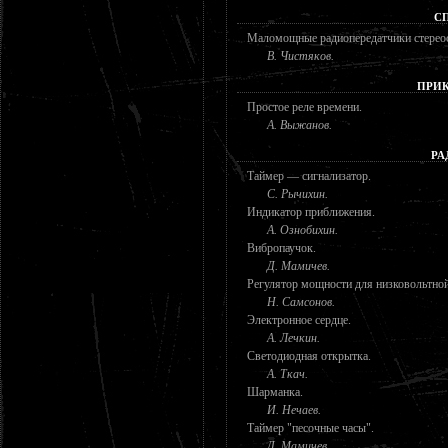
С
Маломощные радиопередатчики стереос
В. Чистяков.
ПРИК
Простое реле времени.
А. Выжанов.
РА
Таймер — сигнализатор.
С. Рычихин.
Индикатор приближения.
А. Ознобихин.
Вибропаучок.
Д. Мамичев.
Регулятор мощности для низковольтной
Н. Самсонов.
Электронное сердце.
А. Лечкин.
Светодиодная открытка.
А. Ткач.
Шарманка.
И. Нечаев.
Таймер "песочные часы".
Д. Мамичев.