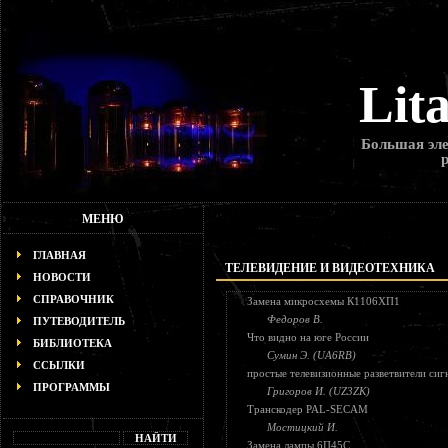
Lit
Большая эле
МЕНЮ
ГЛАВНАЯ
ТЕЛЕВИДЕНИЕ И ВИДЕОТЕХНИКА
НОВОСТИ
СПРАВОЧНИК
Замена микросхемы К1106ХП1
Федоров В.
ПУТЕВОДИТЕЛЬ
Что видно на юге России
БИБЛИОТЕКА
Сумин Э. (UA6RB)
ССЫЛКИ
простые телевизионные разветвители сиг
ПРОГРАММЫ
Григоров И. (UZ3ZK)
Транскодер PAL-SECAM
Мостицкий И.
Замена лампы 6П45С