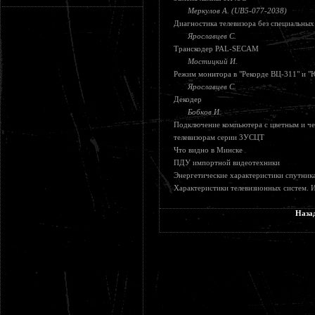
Меркулов А. (UB5-077-2038)
Диагностика телевизора без специальны
Ярославцев С.
Транскодер PAL-SECAM
Мостицкий И.
Режим монитора в "Рекорде ВЦ-311" и "
Ярославцев С.
Декодер
Бобков И.
Подключение компьютера с цветным и ч
телевизорам серии 3УСЦТ
Что видно в Минске
ПДУ импортной видеотехники
Энергетические характеристики спутни
Характеристики телевизионных систем. 
Наза