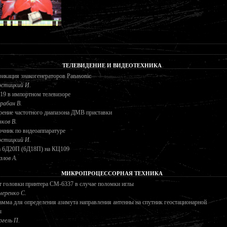
ТЕЛЕВИДЕНИЕ И ВИДЕОТЕХНИКА
кация знакогенераторов Panasonic
стицкий И.
19 в импортном телевизоре
рабан В.
ение частотного диапазона ДМВ приставки
зков В.
чник по видеоаппаратуре
стицкий И.
а 6Д20П (6Д18П) на КЦ109
злов А.
МИКРОПРОЦЕССОРНАЯ ТЕХНИКА
 головки принтера СМ-6337 в случае поломки иглы
черенко С.
мма для определения азимута направления антенны на спутник геостационарной
ы
гель П.