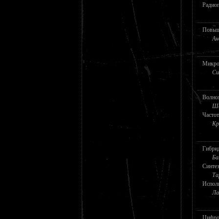
Радио
Повыш
Ан
Микро
Си
Волно
Ша
Часто
Кр
Гибрид
Ба
Синтез
Та
Исполь
Ла
Цифро