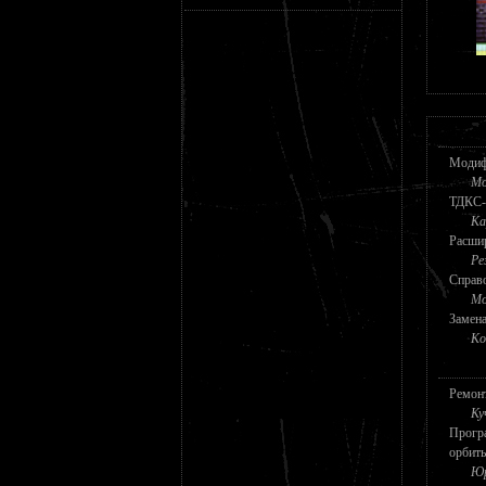
Модифи
Мо
ТДКС-
Ка
Расшир
Ре
Справо
Мо
Замен
Ко
Ремонт
Ку
Програ
орбит
Юр