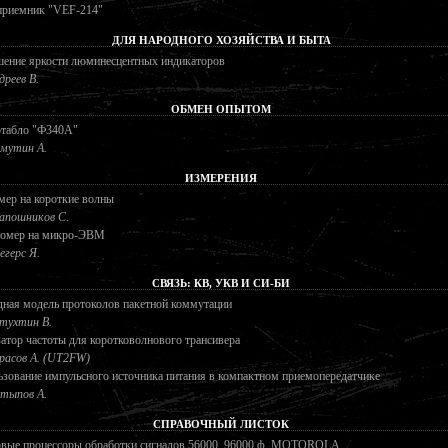
приемник "VEF-214"
ДЛЯ НАРОДНОГО ХОЗЯЙСТВА И БЫТА
ение яркости люминесцентных индикаторов
дреев В.
ОБМЕН ОПЫТОМ
табло "Ф340А"
мутин А.
ИЗМЕРЕНИЯ
мер на короткие волны
пошников С.
томер на микро-ЭВМ
егерс Я.
СВЯЗЬ: КВ, УКВ И СИ-БИ
ная модель протоколов пакетной коммутации
тухтин В.
атор частоты для коротковолнового трансивера
расов А. (UT2FW)
зование импульсного источника питания в компактном приемопередатчике
тыпов А.
СПРАВОЧНЫЙ ЛИСТОК
вые процессоры обработки сигналов 56000, 96000 ф. MOTOROLA