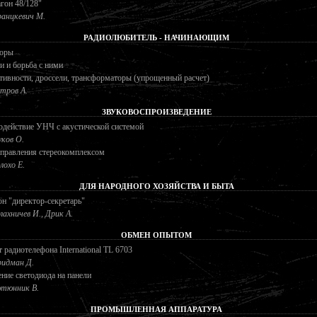
гон 48/128"
анцкевич М.
РАДИОЛЮБИТЕЛЬ - НАЧИНАЮЩИМ
торы
 и борьба с ними
ивности, дроссели, трансформаторы (упрощенный расчет)
тров А.
ЗВУКОВОСПРОИЗВЕДЕНИЕ
действие УНЧ с акустической системой
ков О.
управления стереокомплексом
лохо Е.
ДЛЯ НАРОДНОГО ХОЗЯЙСТВА И БЫТА
н "директор-секретарь"
лахничев И., Дрик А.
ОБМЕН ОПЫТОМ
 радиотелефона International TL 6703
идман Д.
ние светодиода на панели
тюнник В.
ПРОМЫШЛЕННАЯ АППАРАТУРА