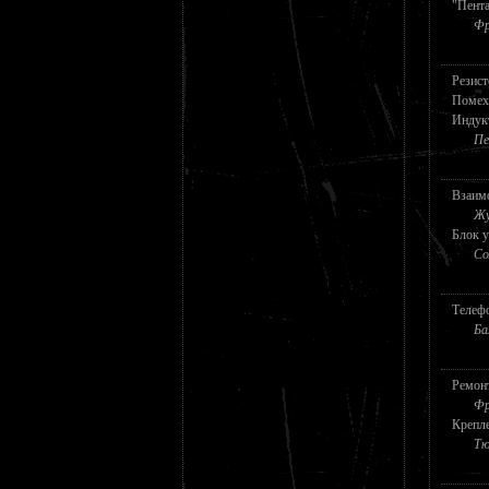
"Пента
Фр
Резис
Помехи
Индукт
Пе
Взаимо
Жу
Блок 
Со
Телефо
Ба
Ремонт
Фр
Крепле
Тю