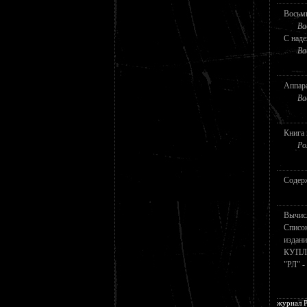
Восьм
Ва
С наде
Ва
Аппар
Ва
Книга 
Ро
Содерж
Вычис
Списо
издани
КУПЛ
"РЛ" 
журнал Р