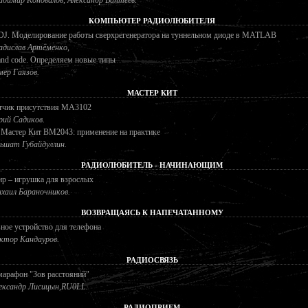
КОМПЬЮТЕР РАДИОЛЮБИТЕЛЯ
J. Моделирование работы сверхрегенератора на туннельном диоде в MATLAB
адислав Артёменко,
and code. Определяем новые типы
мер Гаязов.
МАСТЕР КИТ
тчик присутствия MA3102
ий Садиков.
 Мастер Кит ВМ2043: применение на практике
ьшат Губайдуллин.
РАДИОЛЮБИТЕЛЬ - НАЧИНАЮЩИМ
р – игрушка для взрослых
хаил Бараночников.
ВОЗВРАЩАЯСЬ К НАПЕЧАТАННОМУ
ое устройство для телефона
ктор Кандауров.
РАДИОСВЯЗЬ
арафон "Зов расстояний"
ександр Лисицын,RU0LL.
РАДИОПРИЕМ