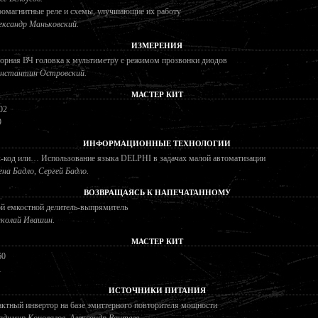
омагнитные реле и схемы, улучшающие их работу
ександр Маньковский.
ИЗМЕРЕНИЯ
орная ВЧ головка к мультиметру с режимом прозвонки диодов
нстантин Островский.
МАСТЕР КИТ
02
9
ИНФОРМАЦИОННЫЕ ТЕХНОЛОГИИ
-код или… Использование языка DELPHI в задачах малой автоматизации
ена Бадло, Сергей Бадло.
ВОЗВРАЩАЯСЬ К НАПЕЧАТАННОМУ
й емкостной делитель-выпрямитель
колай Ивашин.
МАСТЕР КИТ
60
1
ИСТОЧНИКИ ПИТАНИЯ
ктный инвертор на базе эмиттерного повторителя мощности
адимир Коновалов, Александр Вантеев.