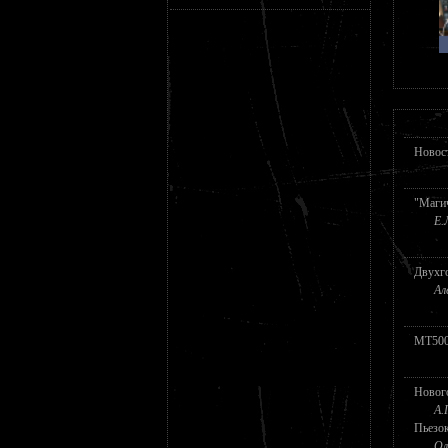
Новос
"Маги
Е.
Двухг
Ал
MT50
Новог
А.
Пьезо
Ол