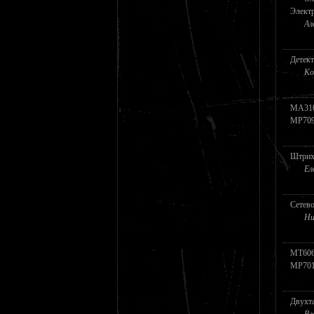
Электр
Ал
Детект
Ко
MA31
MP70
Штрих
Ел
Сетево
Ни
MT60
MP70
Двухта
Вл