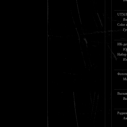
UT5UD
Вл
Color 
Гу
ИК-да
Юр
Набор
Ил
Фототи
Ми
Вызывн
Ви
Радиом
Ал