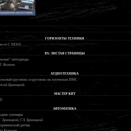
ГОРИЗОНТЫ ТЕХНИКИ
ти от C·NEWS
РЛ: ЛИСТАЯ СТРАНИЦЫ
ческие" светодиоды
Л. Яковлев.
АУДИОТЕХНИКА
олосный круговокс и круговокс на логических ИМС
ексей Браницкий.
МАСТЕР КИТ
05
АВТОМАТИКА
одние сувениры
Г. Браницкий, Г.А. Браницкий.
керамический датчик
ег Белоусов.