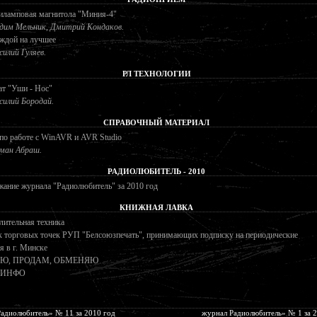
иламповая магнитола "Миния-4"
дим Мельник, Дмитрий Кондаков.
ждой на лучшее
силий Гуляев.
РЛ ТЕХНОЛОГИИ
ат "Уши - Нос"
силий Бородай.
СПРАВОЧНЫЙ МАТЕРИАЛ
по работе с WinAVR и AVR Studio
ман Абраш.
РАДИОЛЮБИТЕЛЬ - 2010
ание журнала "Радиолюбитель" за 2010 год
КНИЖНАЯ ЛАВКА
лительная техника
к торговых точек РУП "Белсоюзпечать", принимающих подписку на периодические
я в г. Минске
Ю, ПРОДАМ, ОБМЕНЯЮ
- ИНФО
адиолюбитель» № 11 за 2010 год
журнал Радиолюбитель» № 1 за 2